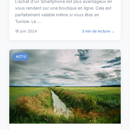
L'achat d'un Smartphone est plus avantageux en
vous rendant sur une boutique en ligne. Cela est
parfaitement valable même si vous êtes en
Tunisie. Le ...
18 juin 2024
3 min de lecture →
ACTU